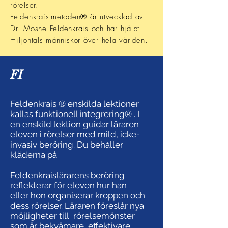
rörelser.
Feldenkrais-metoden® är utvecklad av
Dr. Moshe Feldenkrais och har hjälpt
miljontals människor över hela världen.
FI
Feldenkrais ® enskilda lektioner
kallas funktionell integrering® . I
en enskild lektion guidar läraren
eleven i rörelser med mild, icke-
invasiv beröring. Du behåller
kläderna på
Feldenkraislärarens beröring
reflekterar för eleven hur han
eller hon organiserar kroppen och
dess rörelser. Läraren föreslår nya
möjligheter till rörelsemönster
som är bekvämare, effektivare