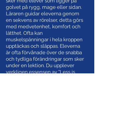
sker med elever som ligger på
golvet på rygg, mage eller sidan.
Läraren guidar eleverna genom
en sekvens av rörelser, detta görs
med medvetenhet, komfort och
lätthet. Ofta kan
muskelspänningar i hela kroppen
upptäckas och släppas. Eleverna
är ofta förvånade över de snabba
och tydliga förändringar som sker
under en lektion. Du upplever
verkligen essensen av "Less is
More".
Du kan delta i våra ATM-lektioner
online! Ta kontakt så skickar vi dig
en videolänk.